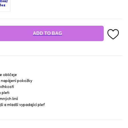
0ml/
1oz
ADD TO BAG
e obličeje
 napájení pokožky
vlhkostí
 pleti
mných linií
jší a mladší vypadající pleť