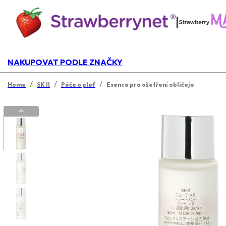
|
NAKUPOVAT PODLE ZNAČKY
/
/
/
Home
SK II
Péče o pleť
Esence pro ošetření obličeje