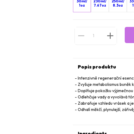
30ml/
230ml/
250ml/
33
1oz
7.67oz
8.3oz
1
Popis produktu
Intenzivně regenerační esenc
Zvyšuje metabolismus buněk k
Doplňuje pokožku výjimečnou 
Odlehčuje vady a vyvolává tón
Zabraňuje vzhledu vrásek a je
Odhalí měkčí, plynulejší, zářivě
Ingredients