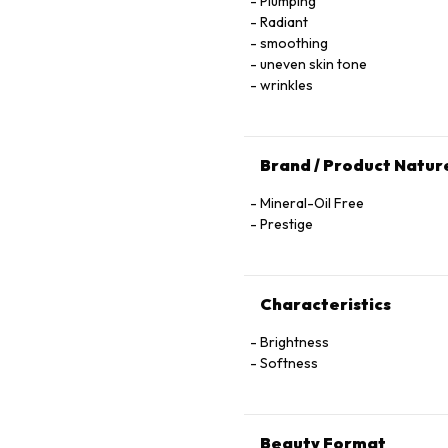
Plumping
Radiant
smoothing
uneven skin tone
wrinkles
Brand / Product Natur
Mineral-Oil Free
Prestige
Characteristics
Brightness
Softness
Beauty Format