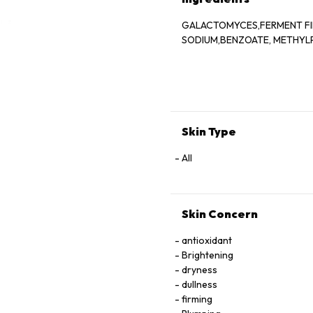
GALACTOMYCES,FERMENT FIL
SODIUM,BENZOATE, METHYLP
Skin Type
All
Skin Concern
antioxidant
Brightening
dryness
dullness
firming