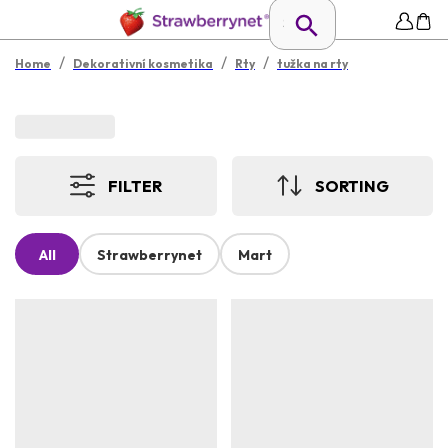
/
/
/
Home
Dekorativní kosmetika
Rty
tužka na rty
FILTER
SORTING
All
Strawberrynet
Mart