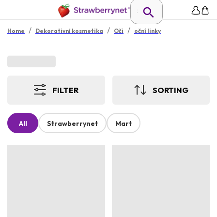
/
/
/
Home
Dekorativní kosmetika
Oči
oční linky
FILTER
SORTING
All
Strawberrynet
Mart