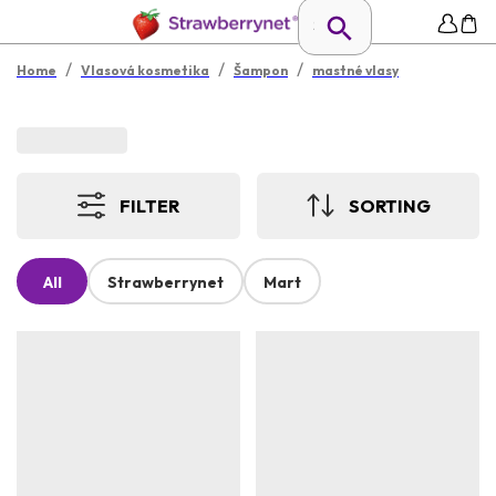
/
/
/
Home
Vlasová kosmetika
Šampon
mastné vlasy
FILTER
SORTING
All
Strawberrynet
Mart