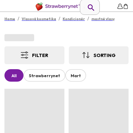
/
/
/
Home
Vlasová kosmetika
Kondicionér
mastné vlasy
FILTER
SORTING
All
Strawberrynet
Mart