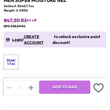
MEN SUPER MOISTURE GEL
Velikost: 50ml/1.7oz
Weight: 0.09KG
847,50 Kč
8
% off
DPC 925,00 Kč
CREATE
to unlock exclusive point
Login
/
ACCOUNT
discount!
50ml/
1.7oz
ADD TO BAG