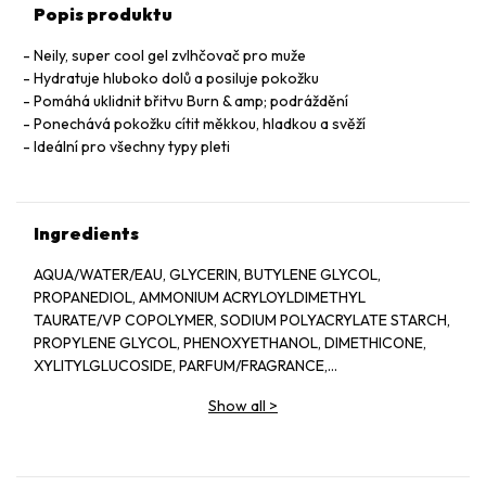
Popis produktu
Neily, super cool gel zvlhčovač pro muže
Hydratuje hluboko dolů a posiluje pokožku
Pomáhá uklidnit břitvu Burn & amp; podráždění
Ponechává pokožku cítit měkkou, hladkou a svěží
Ideální pro všechny typy pleti
Ingredients
AQUA/WATER/EAU, GLYCERIN, BUTYLENE GLYCOL,
PROPANEDIOL, AMMONIUM ACRYLOYLDIMETHYL
TAURATE/VP COPOLYMER, SODIUM POLYACRYLATE STARCH,
PROPYLENE GLYCOL, PHENOXYETHANOL, DIMETHICONE,
XYLITYLGLUCOSIDE, PARFUM/FRAGRANCE,
ANHYDROXYLITOL, ETHYLHEXYLGLYCERIN, XYLITOL,
Show all
>
HIEROCHLOE ODORATA EXTRACT, DISODIUM EDTA,
LIMONENE, DIMETHICONE, DECYLENE GLYCOL, GYMNEMA
SYLVESTRE LEAF EXTRACT, GLUCOSE, BIOSACCHARIDE
GUM-4, KALANCHOE PINNATA LEAF EXTRACT, ZINC