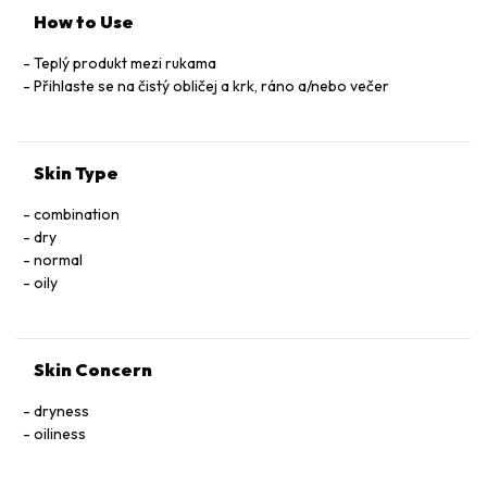
GLUCONATE, LINALOOL, MARRUBIUM VULGARE EXTRACT,
How to Use
SEMPERVIVUM TECTORUM EXTRACT, HEXYL CINNAMAL,
CITRIC ACID, BUTYLPHENYL METHYLPROPIONAL, ALPHA-
Teplý produkt mezi rukama
ISOMETHYL IONONE, BENZYL BENZOATE, CITRAL,
Přihlaste se na čistý obličej a krk, ráno a/nebo večer
FURCELLARIA LUMBRICALIS EXTRACT, SODIUM BENZOATE,
POTASSIUM SORBATE, CI 42090 / BLUE 1, LAPSANA
COMMUNIS FLOWER / LEAF / STEM EXTRACT, MARIS SAL /
Skin Type
SEA SALT SEL MARIN
combination
dry
normal
oily
Skin Concern
dryness
oiliness