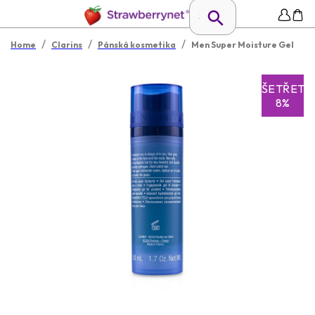
/
/
/
Home
Clarins
Pánská kosmetika
Men Super Moisture Gel
UŠETŘETE
8%