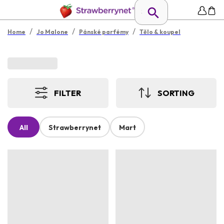
/
/
/
Home
Jo Malone
Pánské parfémy
Tělo & koupel
FILTER
SORTING
All
Strawberrynet
Mart