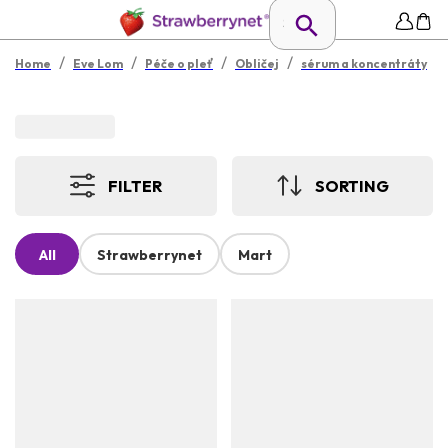
/
/
/
/
Home
Eve Lom
Péče o pleť
Obličej
sérum a koncentráty
FILTER
SORTING
All
Strawberrynet
Mart