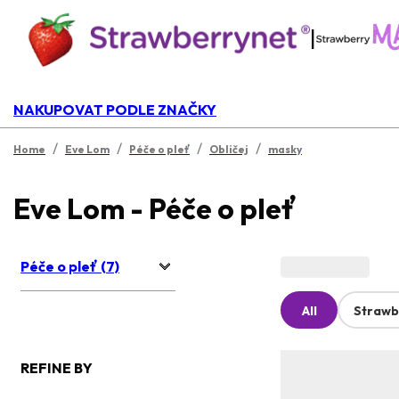
|
NAKUPOVAT PODLE ZNAČKY
/
/
/
/
Home
Eve Lom
Péče o pleť
Obličej
masky
Eve Lom - Péče o pleť
Péče o pleť (7)
All
Strawb
REFINE BY