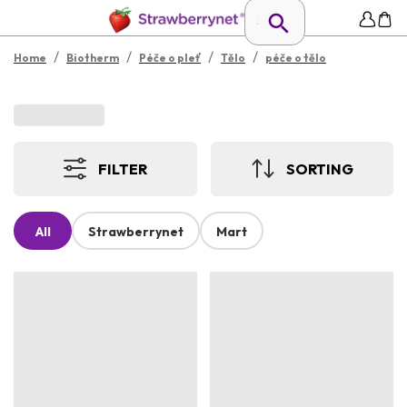
/
/
/
/
Home
Biotherm
Péče o pleť
Tělo
péče o tělo
FILTER
SORTING
All
Strawberrynet
Mart