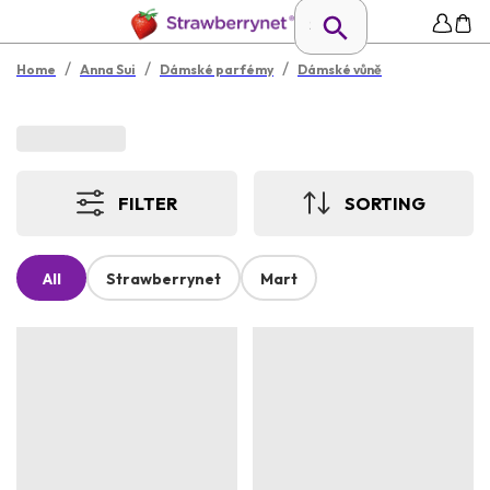
/
/
/
Home
Anna Sui
Dámské parfémy
Dámské vůně
FILTER
SORTING
All
Strawberrynet
Mart