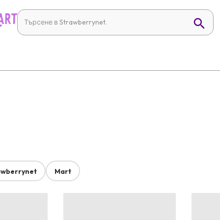
awberrynet
Mart