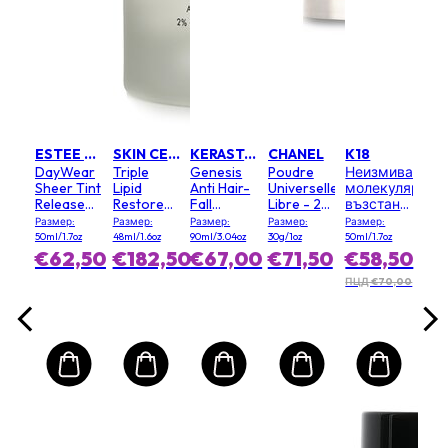
LANCOME
e
Maq
Edg
ss
Eye
Cur
Разм
нващо
7oz
€1
ESTEE LAUDER
SKIN CEUTICALS
KERASTASE
CHANEL
K18
,00
DayWear
Triple
Genesis
Poudre
Неизмиваща
тващо
Sheer Tint
Lipid
Anti Hair-
Universelle
молекулярна
тво
Release
Restore
Fall
Libre - 20
възстановява
Advanced
2:4:2
Fortifying
(Clair)
маска за
Размер:
Размер:
Размер:
Размер:
Размер:
Multi-
Sérum
коса
50ml/1.7oz
48ml/1.6oz
90ml/3.04oz
30g/1oz
50ml/1.7oz
Protection
(Weakened
€62,50
€182,50
€67,00
€71,50
€58,50
Антиоксидантен
Hair,
Овлажнител
Prone to
ПЦД €70,00
с Цвят
Falling)
със SPF15
(Random
Packing)