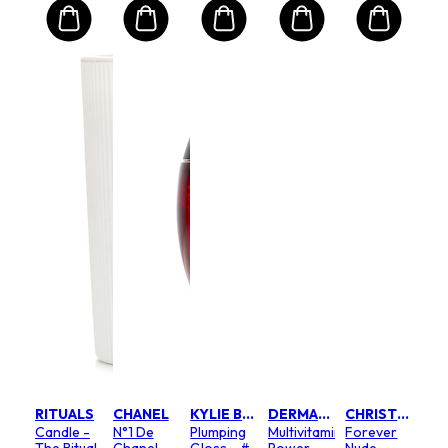
RITUALS
CHANEL
KYLIE BY KYLIE JENNER
DERMALOGICA
CHRISTIAN DIOR
Candle -
N°1 De
Plumping
Multivitamin
Forever
The Ritual
Chanel
Gloss - #
Power
Nude