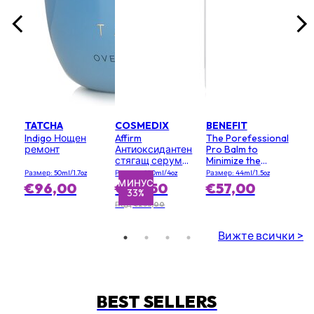
TATCHA
COSMEDIX
BENEFIT
Indigo Нощен
Affirm
The Porefessional
ремонт
Антиоксидантен
Pro Balm to
стягащ серум
Minimize the
(салонен
Appearance of
Размер: 50ml/1.7oz
Размер: 120ml/4oz
Размер: 44ml/1.5oz
размер)
Pores (Value Size)
МИНУС
€96,00
€155,50
€57,00
33%
ПЦД €233,00
Вижте всички >
BEST SELLERS