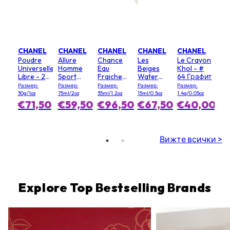
CHANEL
CHANEL
CHANEL
CHANEL
CHANEL
Poudre
Allure
Chance
Les
Le Crayon
Universelle
Homme
Eau
Beiges
Khol - #
Libre - 20
Sport
Fraiche
Water
64 Графит
(Clair)
Дезодорант
Спрей за
Fresh
Размер:
Размер:
Размер:
Размер:
Размер:
Стик
Коса
Blush - #
30g/1oz
75ml/2oz
35ml/1.2oz
15ml/0.5oz
1.4g/0.05oz
Светлорозов
€71,50
€59,50
€96,50
€67,50
€40,00
Вижте всички >
Explore Top Bestselling Brands