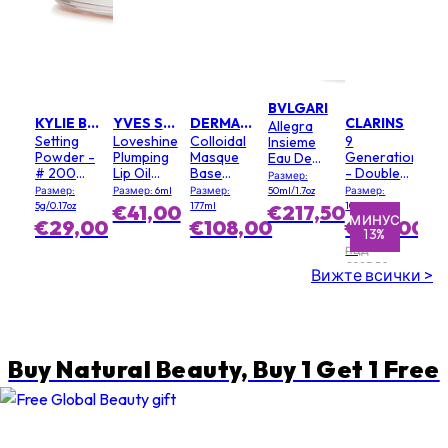
BVLGARI
KYLIE BY KYLIE JENNER
YVES SAINT LAURENT
DERMALOGICA
CLARINS
Allegra
Setting
Loveshine
Colloidal
9
Insieme
Powder -
Plumping
Masque
Generation
Eau De
# 200
Lip Oil
Base
- Double
Parfum
Размер:
Soft Pink
Gloss - #
(Salon
Serum
Размер:
Размер: 6ml
Размер:
50ml/1.7oz
Размер:
3 Mellow
Size)
Light
5g/0.17oz
177ml
100ml
€41,00
€217,50
Mallow
Texture
МИНУС
МИНУС
€29,00
€108,00
€195,00
13%
1%
ПЦД
€223,50
Вижте всички >
Buy Natural Beauty, Buy 1 Get 1 Free