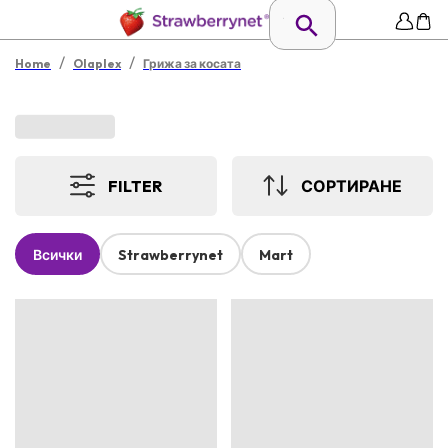
/
/
Home
Olaplex
Грижа за косата
FILTER
СОРТИРАНЕ
Всички
Strawberrynet
Mart