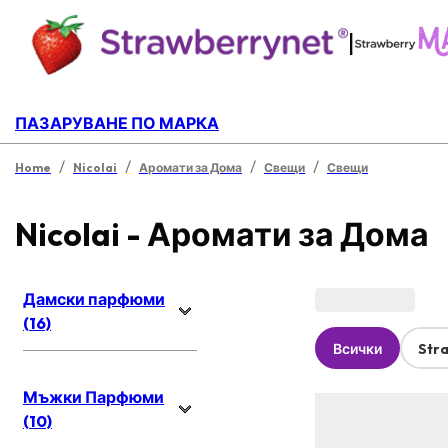
|
ПАЗАРУВАНЕ ПО МАРКА
/
/
/
/
Home
Nicolai
Аромати за Дома
Свещи
Свещи
Nicolai - Аромати за Дома
Дамски парфюми
(16)
Всички
Str
Мъжки Парфюми
(10)