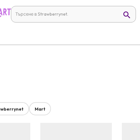
awberrynet
Mart