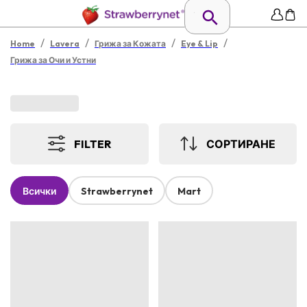
/
/
/
/
Home
Lavera
Грижа за Кожата
Eye & Lip
Грижа за Очи и Устни
FILTER
СОРТИРАНЕ
Всички
Strawberrynet
Mart