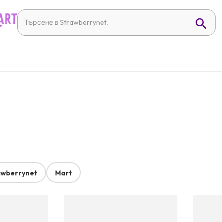
awberrynet
Mart