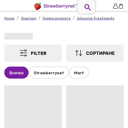
/
/
/
Home
Guerlain
Грижа за косата
Intensive Treatments
FILTER
СОРТИРАНЕ
Всички
Strawberrynet
Mart