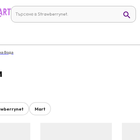
на Вода
и
awberrynet
Mart