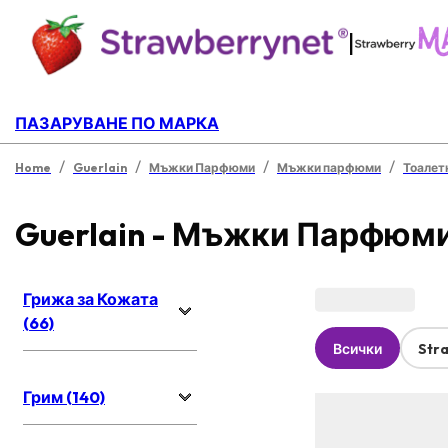
|
ПАЗАРУВАНЕ ПО МАРКА
/
/
/
/
Home
Guerlain
Мъжки Парфюми
Мъжки парфюми
Тоалет
Guerlain - Мъжки Парфюм
Грижа за Кожата
(66)
Всички
Str
Грим (140)