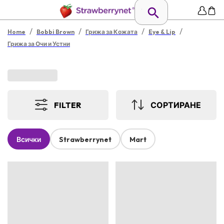
/
/
/
/
Home
Bobbi Brown
Грижа за Кожата
Eye & Lip
Грижа за Очи и Устни
FILTER
СОРТИРАНЕ
Всички
Strawberrynet
Mart