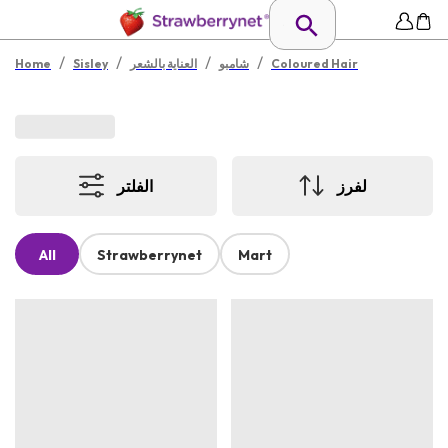
/
/
/
/
Coloured Hair
شامبو
العناية بالشعر
Sisley
Home
لفرز
الفلتر
All
Strawberrynet
Mart