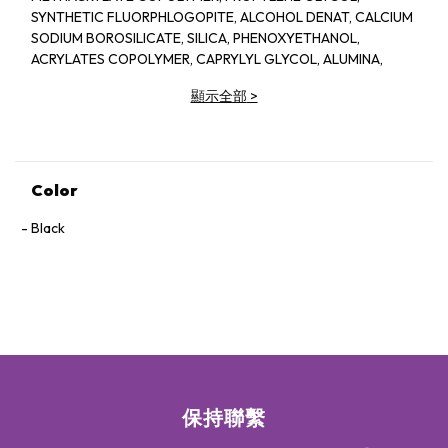
SYNTHETIC FLUORPHLOGOPITE, ALCOHOL DENAT, CALCIUM
SODIUM BOROSILICATE, SILICA, PHENOXYETHANOL,
ACRYLATES COPOLYMER, CAPRYLYL GLYCOL, ALUMINA,
BUTYLENE GLYCOL, PEG-40 HYDROGENATED CASTOR OIL,
顯示全部
>
MAGNESIUM SILICATE, SODIUM DEHYDROACETATE,
AMINOMETHYL PROPANEDIOL, SODIUM LAURETH SULFATE,
SODIUM DEHROACETATE, AMINOMETHYL PROPANEDIOL,
SODIUM LAURETH SULFATE, MADECASSOSIDE, TIN OXIDE,
TETRASODIUM EDTA, ARGININE, CITRIC ACID, DISODIUM
Color
EDTA, POTASSIUM SORBATE.
[ +/- MAY CONTAIN: CI 77491, CI 77492, CI 77499/ IRON
Black
OXIDES, MICA, CI 77891/ TITANIUM DIOXIDE, CI 77007/
ULTRAMARINES, CI 77510/ FERRIC FERROCYANIDE ]
保持聯繫