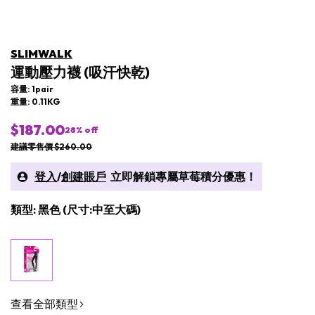
SLIMWALK
運動壓力襪 (吸汗快乾)
容量: 1pair
重量: 0.11KG
$187.00
28
% off
建議零售價 $260.00
登入
/
創建賬戶
立即解鎖專屬草莓積分優惠！
類型: 黑色 (尺寸:中至大碼)
查看全部類型