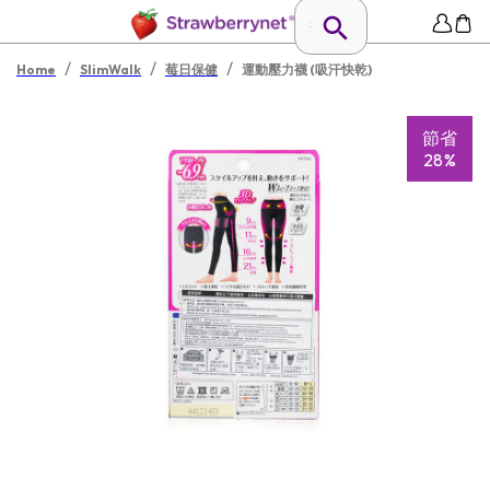
/
/
/
Home
SlimWalk
莓日保健
運動壓力襪 (吸汗快乾)
節省
28%