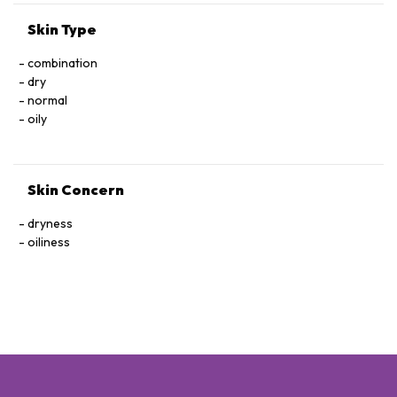
Skin Type
combination
dry
normal
oily
Skin Concern
dryness
oiliness