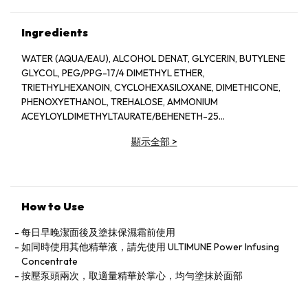
Ingredients
WATER (AQUA/EAU), ALCOHOL DENAT, GLYCERIN, BUTYLENE
GLYCOL, PEG/PPG-17/4 DIMETHYL ETHER,
TRIETHYLHEXANOIN, CYCLOHEXASILOXANE, DIMETHICONE,
PHENOXYETHANOL, TREHALOSE, AMMONIUM
ACEYLOYLDIMETHYLTAURATE/BEHENETH-25
METHACRYLATE CROSSPOLYMER, PEG-14M,
顯示全部
>
ACRYLATES/C10-30 ALKTL ACRYLATE CROSSPOLYMER,
TOCOPHERYL ACETATE, PEG/PPG-14/7 DIMETHYL ETHER,
ROSA DAMASCENA FLOWER WATER, FRAGRANCE (PARFUM),
DISODIUM EDTA, POTASSIUM HYDROXIDE, SILICA,
ISOCETETH-10, LINALOOL, LAURYL BETAINE, GINKGO BILOBA
How to Use
LEAF EXTRACT, GERANIOL, CITRONELLOL, ORIGANUM
MAJORANA LEAF EXTRACT, NELUMBO NUCIFERA GERM
每日早晚潔面後及塗抹保濕霜前使用
EXTRACT, ALCOHOL, SODIUM CARBOXYMETHYL BETA-
如同時使用其他精華液，請先使用 ULTIMUNE Power Infusing
GLUCAN, BHT, THYMUS SERPYLLUM EXTRACT, PERILLA
Concentrate
OCYMOIDES LEAF EXTRACT, SODIUM BICARBONATE, IRIS
按壓泵頭兩次，取適量精華於掌心，均勻塗抹於面部
FLORENTINA ROOT EXTRACT, SODIUM BENZOATE,
GANODERMA LUCIDUM (MUSHROOM) STEM EXTRACT.