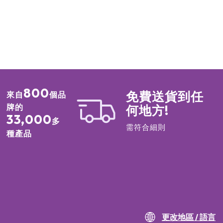
800
免費送貨到任
來自
個品
牌的
何地方!
33,000
多
需符合細則
種產品
更改地區 / 語言