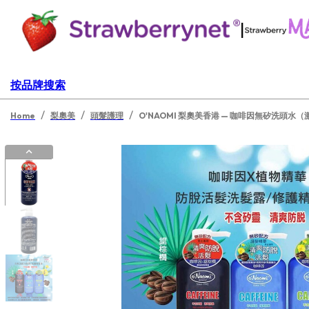
|
按品牌搜索
/
/
/
Home
梨奧美
頭髮護理
O'NAOMI 梨奧美香港 — 咖啡因無矽洗頭水（激活防