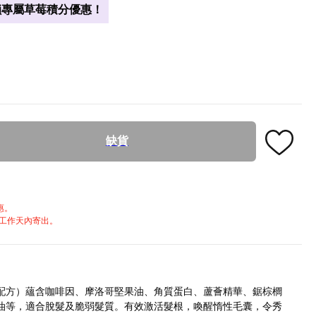
專屬草莓積分優惠！
缺貨
惠。
個工作天內寄出。
配方）蘊含咖啡因、摩洛哥堅果油、角質蛋白、蘆薈精華、鋸棕櫚
油等，適合脫髮及脆弱髮質。有效激活髮根，喚醒惰性毛囊，令秀