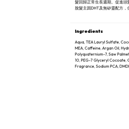
髮回歸正常生長週期。促進頭
脫髮主因DHT及無矽靈配方
Ingredients
Aqua, TEA Lauryl Sulfate, C
MEA, Caffeine, Argan Oil, Hyd
Polyquaternium-7, Saw Palmet
10, PEG-7 Glyceryl Cocoate, G
Fragrance, Sodium PCA, DMDM
Methylisothiazolinone