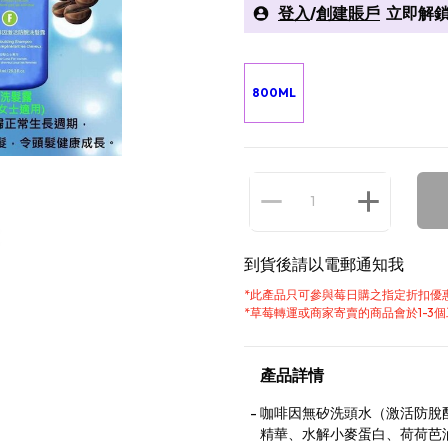
登入
/
創建賬戶
立即解鎖
800ML
到貨後請以電郵通知我
*
此產品只可參與莓日購之指定折扣優
*
草莓轉運或商家寄賣的商品會於1-3
產品詳情
咖啡因無矽洗頭水（激活防脫
精華、水解小麥蛋白、荷荷芭