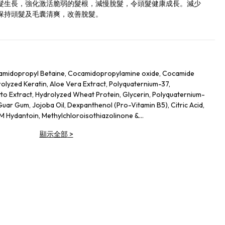
髮生長，強化激活脆弱的髮根，減慢脫髮，令頭髮健康成長。減少
，保持頭髮及毛囊清爽，改善脫髮。
ocamidopropyl Betaine, Cocamidopropylamine oxide, Cocamide
rolyzed Keratin, Aloe Vera Extract, Polyquaternium-37,
to Extract, Hydrolyzed Wheat Protein, Glycerin, Polyquaternium-
uar Gum, Jojoba Oil, Dexpanthenol (Pro-Vitamin B5), Citric Acid,
 Hydantoin, Methylchloroisothiazolinone &
顯示全部
>