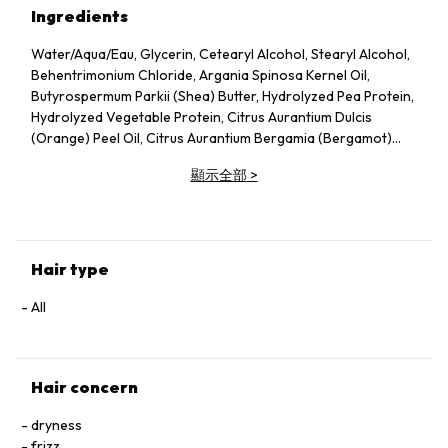
Ingredients
Water/Aqua/Eau, Glycerin, Cetearyl Alcohol, Stearyl Alcohol,
Behentrimonium Chloride, Argania Spinosa Kernel Oil,
Butyrospermum Parkii (Shea) Butter, Hydrolyzed Pea Protein,
Hydrolyzed Vegetable Protein, Citrus Aurantium Dulcis
(Orange) Peel Oil, Citrus Aurantium Bergamia (Bergamot)
Fruit Oil, Lavandula Hybrida Oil, Citrus Nobilis (Mandarin
顯示全部
>
Orange) Peel Oil, Illicium Verum (Anise) Fruit/Seed Oil,
Lavandula Angustifolia (Lavender) Oil, Vanillin, Rosa
Damascena Flower Oil, Triethyl Citrate, Canarium Luzonicum
Gum Nonvolatiles, Neopentyl Glycol Diheptanoate,
Panthenol, Polysorbate 60, Limonene, Isododecane,
Hair type
Hydroxyethylcellulose, Pentylene Glycol, Propanediol,
Amodimethicone, Caprylyl Glycol, Citric Acid, Trisodium
All
Ethylenediamine Disuccinate, Sodium Benzoate,
Ethylhexylglycerin, Laureth-3, Steartrimonium Chloride,
Linalool, Glyoxal, Potassium Sorbate
Hair concern
dryness
frizz