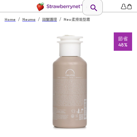
/
/
/
Home
Neuma
頭髮護理
Neu 柔滑造型霜
節省
48%