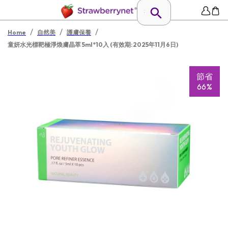
/
/
/
Home
自然美
護膚保養
童妍水光標靶極淨煥膚晶萃 5ml*10入 (有效期:2025年11月6日)
節省
66%