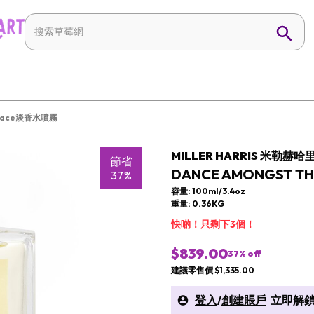
e Lace淡香水噴霧
MILLER HARRIS 米勒赫哈
節省
DANCE AMONGST 
37%
容量: 100ml/3.4oz
重量: 0.36KG
快啲！只剩下3個！
$839.00
37
% off
建議零售價 $1,335.00
登入
/
創建賬戶
立即解鎖