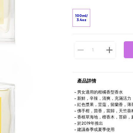
100ml/
3.4oz
產品詳情
男女適用的柑橘香型香水
新鮮，辛辣，清爽，充滿活力
紅色漿果，荳蔻，留蘭香，薄
佛手柑，茴香，當歸，天竺葵
香根草海地，檀香木，苔蘚，
於2019年推出
建議春季或夏季使用