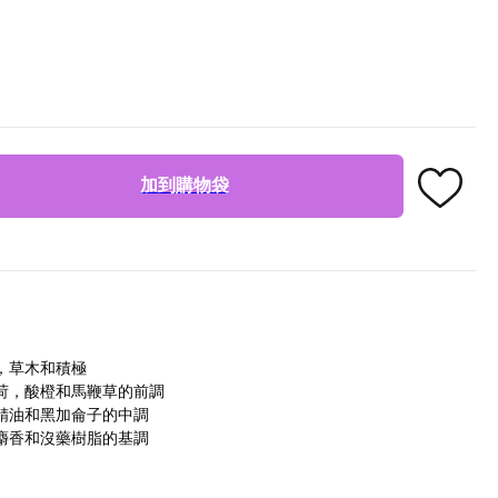
加到購物袋
，草木和積極
荷，酸橙和馬鞭草的前調
精油和黑加侖子的中調
麝香和沒藥樹脂的基調