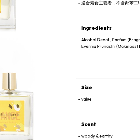
適合素食主義者，不含鄰苯二
Ingredients
Alcohol Denat., Parfum (Fragra
Evernia Prunastri (Oakmoss) E
Size
value
Scent
woody & earthy