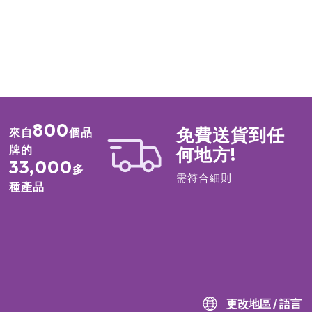
800
免費送貨到任
來自
個品
牌的
何地方!
33,000
多
需符合細則
種產品
更改地區 / 語言