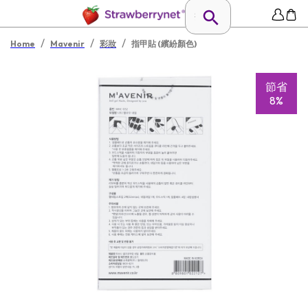
/
/
/
Home
Mavenir
彩妝
指甲貼 (繽紛顏色)
節省
8%