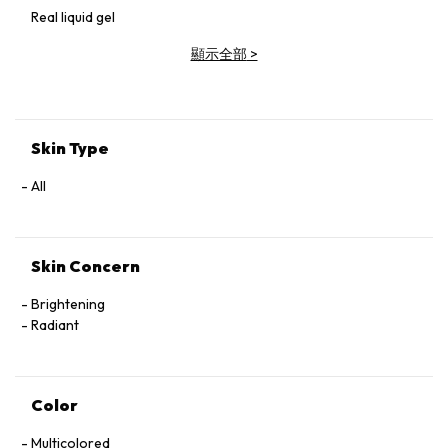
Real liquid gel
顯示全部
>
Skin Type
All
Skin Concern
Brightening
Radiant
Color
Multicolored