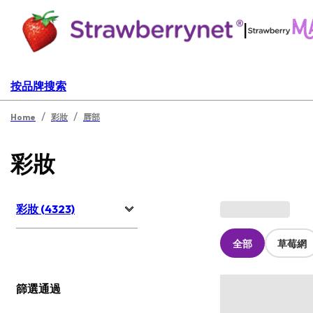
|
按品牌搜索
/
/
Home
彩妝
唇部
彩妝
彩妝 (4323)
全部
草莓網
篩選通過