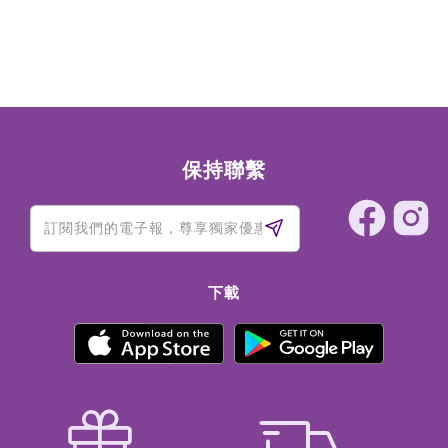
Disodium Edta, Xanthan Gum, Cellulose Gum,
Amodimethicone, Tocopherol, Phenoxyethanol, Ci
75130/Beta-Carotene.
保持聯繫
下載