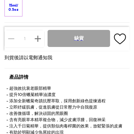
15ml/
0.5oz
缺貨
到貨後請以電郵通知我
產品詳情
超強效抗衰老眼部精華
提升10倍蠟菊精華油濃度
添加全新蠟菊奇蹟抗壓萃取，採用創新綠色提煉過程
立即紓緩肌膚，促進肌膚從日常壓力中自我復原
改善微循環，解決頑固的黑眼圈
含有亮眼草本精萃複合物，減少皮膚浮腫，回復神采
注入千日菊精華，提供類似肉毒桿菌的效果，放鬆緊張的皮膚
有助於明顯減少魚尾紋的出現