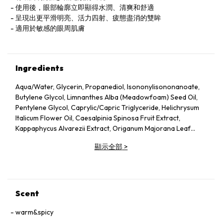
使用後，眼部輪廓立即顯得水潤、清爽和舒適
呈現出更平滑明亮、活力四射、疲態盡消的雙眸
適用於敏感的眼周肌膚
Ingredients
Aqua/Water, Glycerin, Propanediol, Isononylisononanoate,
Butylene Glycol, Limnanthes Alba (Meadowfoam) Seed Oil,
Pentylene Glycol, Caprylic/Capric Triglyceride, Helichrysum
Italicum Flower Oil, Caesalpinia Spinosa Fruit Extract,
Kappaphycus Alvarezii Extract, Origanum Majorana Leaf
Extract, Ruscus Aculeatus Root Extract, Centella Asiatica
顯示全部
>
Extract, Calendula Officinalis Flower Extract, Acmella
Oleracea Extract, Castor Oil/Ipdi Copolymer, Helianthus
Annuus (Sunflower) Seed Oil, Glycine Soja (Soybean) Oil,
Caffeine, Adenosine, Maltodextrin, Panthenol, Escin,
Hydrolyzed Yeast Protein, Sodium Citrate, Ammonium
Scent
Glycerrhizate, Coco-Caprylate/Caprate, Oleyl Erucate,
Carbomer, Sodium Hyrdoxide, Alcaligenes Polysaccharides,
warm&spicy