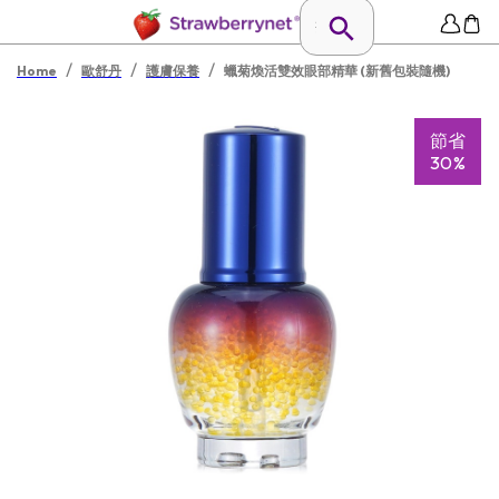
/
/
/
Home
歐舒丹
護膚保養
蠟菊煥活雙效眼部精華 (新舊包裝隨機)
節省
30%