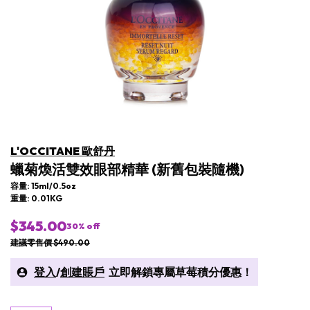
L'OCCITANE 歐舒丹
蠟菊煥活雙效眼部精華 (新舊包裝隨機)
容量: 15ml/0.5oz
重量: 0.01KG
$345.00
30
% off
建議零售價 $490.00
登入
/
創建賬戶
立即解鎖專屬草莓積分優惠！