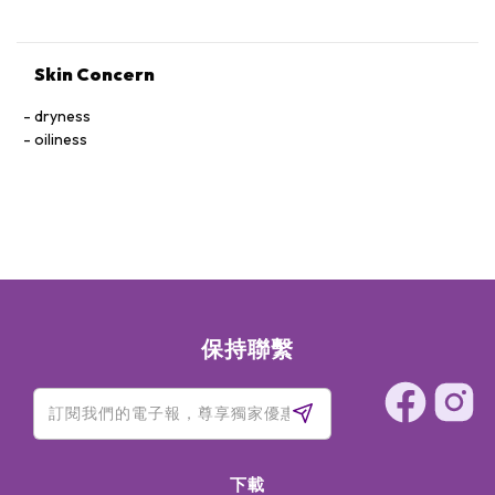
Skin Concern
dryness
oiliness
保持聯繫
下載