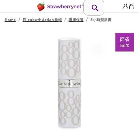
/
/
/
Home
Elizabeth Arden 雅頓
護膚保養
8小時潤唇膏
節省
56%