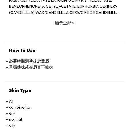
PABA, CETYL LACTATE LANOLIN OIL, MYRISTYL LACTATE,
BENZOPHENONE-3, CETYL ACETATE, EUPHORBIA CERIFERA
(CANDELILLA) WAX/CANDELILLA CERA/CIRE DE CANDELILLA,
COPERNICIA CERIFERA (CARNAUBA) WAX/CERA
顯示全部
>
CARNAUBA/CIRE DE CARNAUBA, MYRISTYL ALCOHOL,
ACETYLATED LANOLIN ALCOHOL, BEESWAX/CERA
ALBA/CIRE D''ABELLLE, CAPRYLYL GLYCOL, GLYCINE SOJA
(SOYBEAN) OIL, METHYLSTYRENE/VINYLTOLUENE
COPOLYMER, MICROCRYSTALLINE WAX/CERA
How to Use
MICROCRISTALLINA/CIRE MICROCRISTALLINE,
PARFUM/FRAGRANCE, TOCOPHEROL, ZEA MAYS (CORN) OIL,
必要時順滑塗抹於雙唇
BHT, CITRAL, CLTRONELLOL, GERANIOL, LIMONENE,
單獨塗抹或在唇膏下塗抹
LINALOOL, PHENOXYETHANOL, IRON OXIDES (CL 77491, CI
77492, CL 77499), TITANIUM DIOXIDE (CI 77891).
Skin Type
All
combination
dry
normal
oily