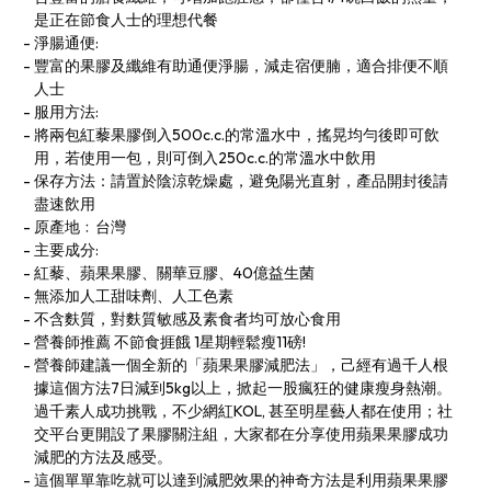
是正在節食人士的理想代餐
淨腸通便:
豐富的果膠及纖維有助通便淨腸，減走宿便腩，適合排便不順
人士
服用方法:
將兩包紅藜果膠倒入500c.c.的常溫水中，搖晃均勻後即可飲
用，若使用一包，則可倒入250c.c.的常溫水中飲用
保存方法：請置於陰涼乾燥處，避免陽光直射，產品開封後請
盡速飲用
原產地﹕台灣
主要成分:
紅藜、蘋果果膠、關華豆膠、40億益生菌
無添加人工甜味劑、人工色素
不含麩質，對麩質敏感及素食者均可放心食用
營養師推薦 不節食捱餓 1星期輕鬆瘦11磅!
營養師建議一個全新的「蘋果果膠減肥法」，己經有過千人根
據這個方法7日減到5kg以上，掀起一股瘋狂的健康瘦身熱潮。
過千素人成功挑戰，不少網紅KOL, 甚至明星藝人都在使用；社
交平台更開設了果膠關注組，大家都在分享使用蘋果果膠成功
減肥的方法及感受。
這個單單靠吃就可以達到減肥效果的神奇方法是利用蘋果果膠