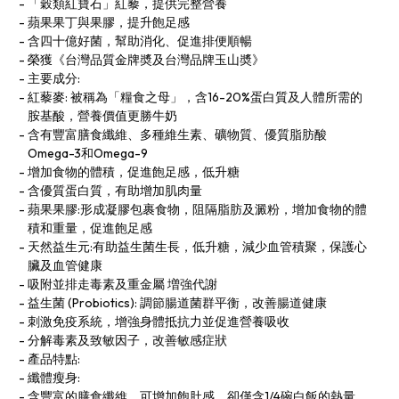
「穀類紅寶石」紅藜，提供完整營養
蘋果果丁與果膠，提升飽足感
含四十億好菌，幫助消化、促進排便順暢
榮獲《台灣品質金牌奬及台灣品牌玉山奬》
主要成分:
紅藜麥: 被稱為「糧食之母」，含16-20%蛋白質及人體所需的
胺基酸，營養價值更勝牛奶
含有豐富膳食纖維、多種維生素、礦物質、優質脂肪酸
Omega-3和Omega-9
增加食物的體積，促進飽足感，低升糖
含優質蛋白質，有助增加肌肉量
蘋果果膠:形成凝膠包裹食物，阻隔脂肪及澱粉，增加食物的體
積和重量，促進飽足感
天然益生元:有助益生菌生長，低升糖，減少血管積聚，保護心
臟及血管健康
吸附並排走毒素及重金屬 増強代謝
益生菌 (Probiotics): 調節腸道菌群平衡，改善腸道健康
刺激免疫系統，增強身體抵抗力並促進營養吸收
分解毒素及致敏因子，改善敏感症狀
產品特點:
纖體瘦身:
含豐富的膳食纖維，可增加飽肚感，卻僅含1/4碗白飯的熱量，