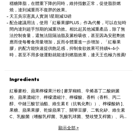
穩糖降脂，在體重下降的同時，維持指數正常，促使脂肪燃
燒，達到減重而不復胖的效果。
天王吳宗憲真人實測 1星期減12磅
配合建議用法，使用「紅藜果膠PLUS」作為代餐，可以在短時
間內達到超乎預期的減重功效。相比起其他減重產品，除了無
法控制食量，還無法阻隔油脂及澱粉吸收，甚至因為安慰劑效
應而使每餐食用量增加，反而令體重進一步增加，「紅藜果
膠」的配方能快速提供飽足感，抑制食欲效果可持續4-6小
時，甚至不用多做運動就能達到燃脂效果，連天王也極力推薦!
Ingredients
紅藜麥粉、蘋果檸檬果汁粉 [ 麥芽糊精、辛烯基丁二酸鈉澱
粉、蘋果濃縮汁、檸檬濃縮汁、檸檬酸、香料（香料、丙二
醇、中鏈三酸甘油酯、維生素 E（抗氧化劑））、檸檬酸鈉 ]、
果糖、蘋果果膠、乾燥蘋果丁、關華豆膠、二氧化矽、維生素
C、乳酸菌（嗜酸乳桿菌、乳酸乳球菌、雙歧雙叉桿菌）、蒟
蒻粉。
顯示全部
>