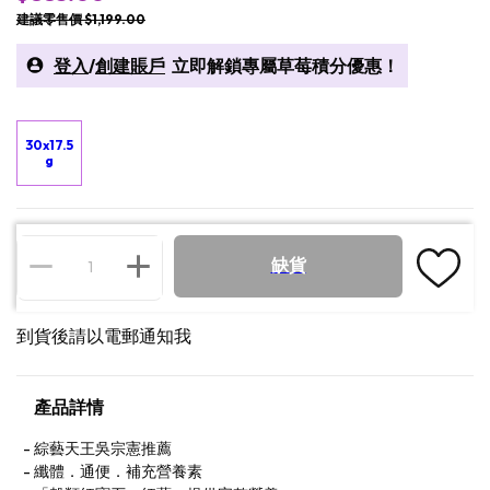
建議零售價 $1,199.00
登入
/
創建賬戶
立即解鎖專屬草莓積分優惠！
30x17.5
g
缺貨
到貨後請以電郵通知我
產品詳情
綜藝天王吳宗憲推薦
纖體．通便．補充營養素