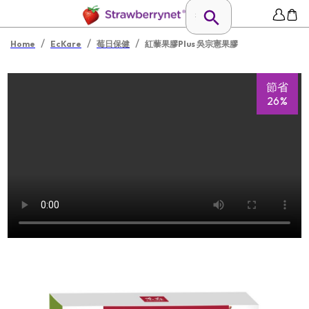
/
/
/
Home
EcKare
莓日保健
紅藜果膠Plus 吳宗憲果膠
節省
26%