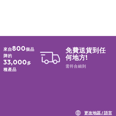
800
免費送貨到任
來自
個品
牌的
何地方!
33,000
多
需符合細則
種產品
更改地區 / 語言