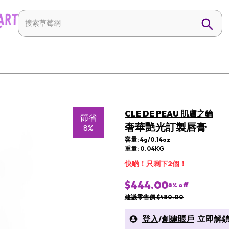
CLE DE PEAU 肌膚之鑰
節省
奢華艷光訂製唇膏
8%
容量: 4g/0.14oz
重量: 0.04KG
快啲！只剩下2個！
$444.00
8
% off
建議零售價 $480.00
登入
/
創建賬戶
立即解鎖