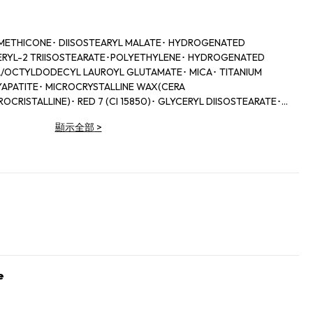
IMETHICONE･ DIISOSTEARYL MALATE･ HYDROGENATED
RYL-2 TRIISOSTEARATE･POLYETHYLENE･ HYDROGENATED
/OCTYLDODECYL LAUROYL GLUTAMATE･ MICA･ TITANIUM
XYAPATITE･ MICROCRYSTALLINE WAX(CERA
OCRISTALLINE)･ RED 7 (CI 15850)･ GLYCERYL DIISOSTEARATE･
 (CI 77491)･ TRIMETHYLOLPROPANE TRIETHYLHEXANOATE･ IRON
顯示全部
>
 MAGNESIUM SODIUM SILICATE･ IRON OXIDES (CI 77499)･ARGANIA
PPG-36/41 DIMETHYL ETHER･ ALUMINUM HYDROXIDE･
ARATE･ GLYCERIN･METHICONE･ TETRADECENE･ POLYSILICONE-
METHICONE･SILICA･RED 6 (CI 15850)･ SYNTHETIC
LLA OIL(HUILE DE MORTIERELLA)･ NYLON-12･ CITRONELLOL･
M ACETYLATED HYALURONATE･ SODIUM HYALURONATE･ BHT･
･ WATER(AQUA/EAU)･ RED 21 (CI 45380)･ RED 27 (CI 45410)･
TAEGUS MONOGYNA FLOWER EXTRACT･ RUBUS SUAVISSIMUS
+/(may contain/peut contenir)YELLOW 6 (CI 15985)･ YELLOW 5
2090)･]
e