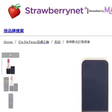
|
按品牌搜索
/
/
/
Home
Cle De Peau 肌膚之鑰
彩妝
奢華艷光訂製唇膏