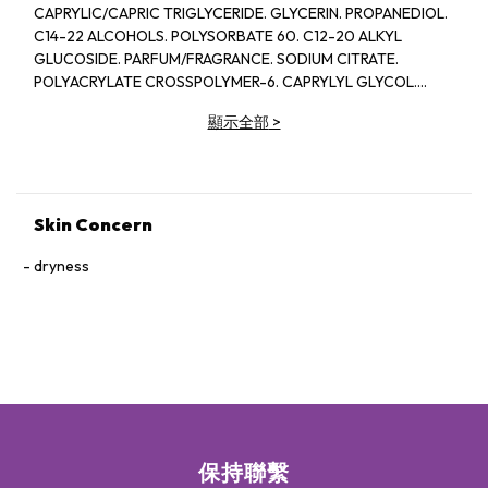
CAPRYLIC/CAPRIC TRIGLYCERIDE. GLYCERIN. PROPANEDIOL.
C14-22 ALCOHOLS. POLYSORBATE 60. C12-20 ALKYL
GLUCOSIDE. PARFUM/FRAGRANCE. SODIUM CITRATE.
POLYACRYLATE CROSSPOLYMER-6. CAPRYLYL GLYCOL.
CITRIC ACID. DISODIUM EDTA. ETHYLHEXYLGLYCERIN.
顯示全部
>
XANTHAN GUM. MELISSA OFFICINALIS LEAF EXTRACT**. T-
BUTYL ALCOHOL. GENTIANA LUTEA EXTRACT**.
MALTODEXTRIN. MORINGA OLEIFERA SEED EXTRACT
Skin Concern
dryness
保持聯繫