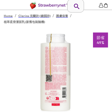
/
/
/
Home
Clarins 克蘭詩 (嬌韻詩)
護膚保養
植萃柔滑潔面乳(新舊包裝隨機)
節省
49%