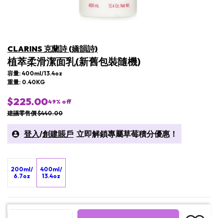
CLARINS 克蘭詩 (嬌韻詩)
植萃柔滑潔面乳(新舊包裝隨機)
容量: 400ml/13.4oz
重量: 0.40KG
$225.00
49
% off
建議零售價 $440.00
登入
/
創建賬戶
立即解鎖專屬草莓積分優惠！
200ml/
400ml/
6.7oz
13.4oz