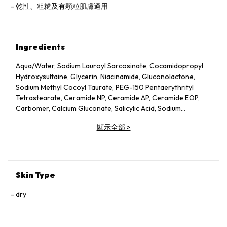
乾性、粗糙及有顆粒肌膚適用
Ingredients
Aqua/​Water, Sodium Lauroyl Sarcosinate, Cocamidopropyl
Hydroxysultaine, Glycerin, Niacinamide, Gluconolactone,
Sodium Methyl Cocoyl Taurate, PEG-150 Pentaerythrityl
Tetrastearate, Ceramide NP, Ceramide AP, Ceramide EOP,
Carbomer, Calcium Gluconate, Salicylic Acid, Sodium
Benzoate, Sodium Lauroyl Lactylate, Cholesterol,
顯示全部
>
Phenoxyethanol, Disodium EDTA, Tetrasodium EDTA,
Hydrolyzed Hyaluronic Acid, Phytosphingosine, Xanthan
Gum, Ethylhexylglycerin
Skin Type
dry