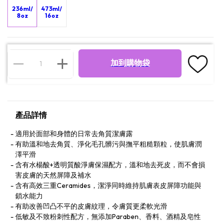
236ml/
473ml/
8oz
16oz
加到購物袋
產品詳情
適用於面部和身體的日常去角質潔膚露
有助溫和地去角質、淨化毛孔髒污與撫平粗糙顆粒，使肌膚潤
澤平滑
含有水楊酸+透明質酸淨膚保濕配方，溫和地去死皮，而不會損
害皮膚的天然屏障及補水
含有高效三重Ceramides，潔淨同時維持肌膚表皮屏障功能與
鎖水能力
有助改善凹凸不平的皮膚紋理，令膚質更柔軟光滑
低敏及不致粉刺性配方，無添加Paraben、香料、酒精及皂性