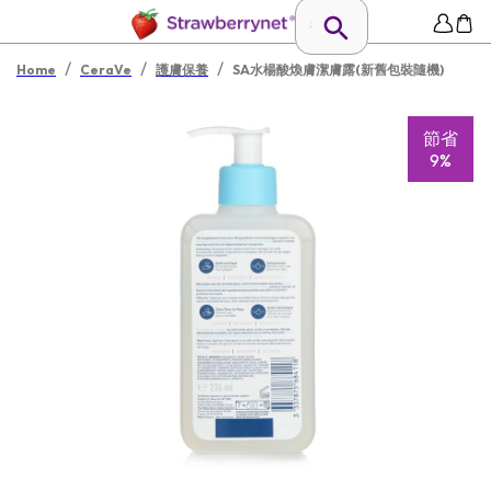
/
/
/
Home
CeraVe
護膚保養
SA水楊酸煥膚潔膚露(新舊包裝隨機)
節省
9%