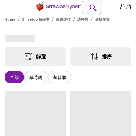
/
/
/
/
Home
Shiseido 資生堂
頭髮護理
護髮素
受損髮質
篩選
排序
全部
草莓網
莓日購