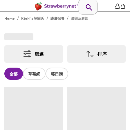
/
/
/
Home
Kiehl's 契爾氏
護膚保養
眼部及唇部
篩選
排序
全部
草莓網
莓日購