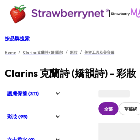
|
按品牌搜索
/
/
/
Home
Clarins 克蘭詩 (嬌韻詩)
彩妝
美容工具及美容儀
Clarins 克蘭詩 (嬌韻詩) - 彩妝
護膚保養 (311)
全部
草莓網
彩妝 (95)
女士香水 (9)