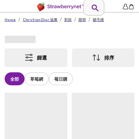
/
/
/
/
Home
Christian Dior 迪奧
彩妝
眼部
睫毛液
篩選
排序
全部
草莓網
莓日購