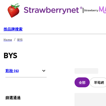
|
按品牌搜索
/
Home
BYS
BYS
彩妝 (4)
全部
草莓網
篩選通過