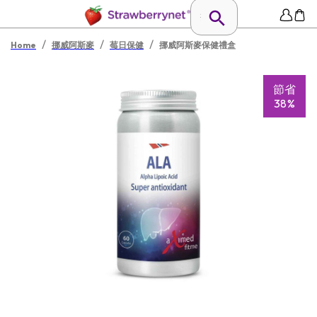
/
/
/
Home
挪威阿斯麥
莓日保健
挪威阿斯麥保健禮盒
節省
38%