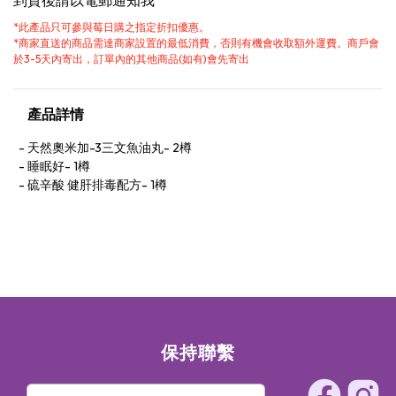
到貨後請以電郵通知我
*
此產品只可參與莓日購之指定折扣優惠。
*
商家直送的商品需達商家設置的最低消費，否則有機會收取額外運費。商戶會
於3-5天內寄出，訂單內的其他商品(如有)會先寄出
產品詳情
天然奧米加-3三文魚油丸- 2樽
睡眠好- 1樽
硫辛酸 健肝排毒配方- 1樽
保持聯繫