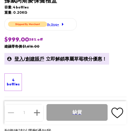
挪威阿斯麥保健禮盒
容量: 4 bottles
重量: 0.20KG
-
By Shop
$999.00
38
% off
建議零售價 $1,616.00
登入
/
創建賬戶
立即解鎖專屬草莓積分優惠！
4
bottles
缺貨