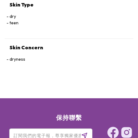
Skin Type
dry
teen
Skin Concern
dryness
保持聯繫