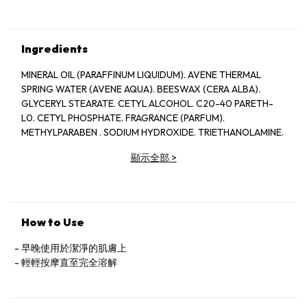
Ingredients
MINERAL OIL (PARAFFINUM LIQUIDUM). AVENE THERMAL
SPRING WATER (AVENE AQUA). BEESWAX (CERA ALBA).
GLYCERYL STEARATE. CETYL ALCOHOL. C20-40 PARETH-
L0. CETYL PHOSPHATE. FRAGRANCE (PARFUM).
METHYLPARABEN . SODIUM HYDROXIDE. TRIETHANOLAMINE.
顯示全部
>
How to Use
早晚使用於潔淨的肌膚上
輕輕按摩直至完全溶解