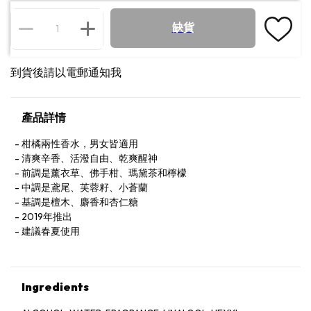
缺貨
到貨後請以電郵通知我
產品詳情
柑橘兩性香水，男女皆適用
清爽辛香、活潑自由、乾爽醒神
前調是薰衣草、佛手柑、瑪黛茶和檸檬
中調是鳶尾、芙蓉籽、小蒼蘭
基調是檀木、麝香和杏仁糖
2019年推出
建議春夏使用
Ingredients