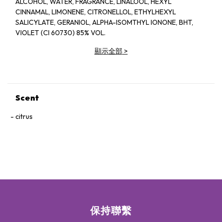
ALCOHOL, WATER, FRAGRANCE, LINALOOL, HEXYL
CINNAMAL, LIMONENE, CITRONELLOL, ETHYLHEXYL
SALICYLATE, GERANIOL, ALPHA-ISOMTHYL IONONE, BHT,
VIOLET (CI 60730) 85% VOL.
顯示全部
>
Scent
citrus
保持聯繫