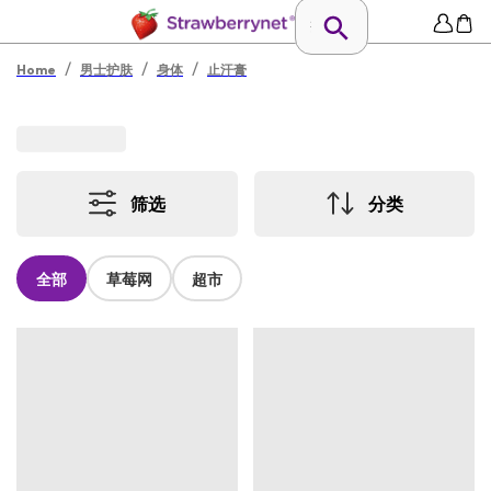
/
/
/
Home
男士护肤
身体
止汗膏
筛选
分类
全部
草莓网
超市