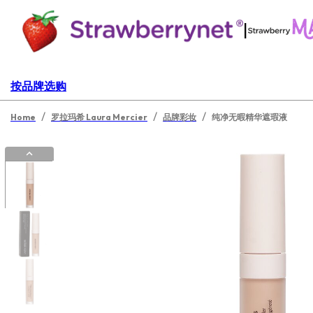
|
按品牌选购
/
/
/
Home
罗拉玛希 Laura Mercier
品牌彩妆
纯净无暇精华遮瑕液