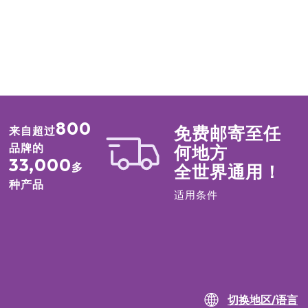
800
免费邮寄至任
来自超过
品牌的
何地方
33,000
多
全世界通用！
种产品
适用条件
切换地区/语言