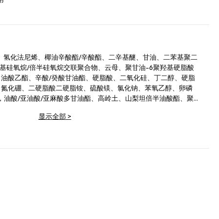
12烷烃、氢化法尼烯、椰油辛酸酯/辛酸酯、二辛基醚、甘油、二苯基聚二
基硅氧烷/倍半硅氧烷交联聚合物、云母、聚甘油-6聚羟基硬脂酸
、油酸乙酯、辛酸/癸酸甘油酯、硬脂酸、二氧化硅、丁二醇、硬脂
物、氮化硼、二硬脂酸二硬脂铵、硫酸镁、氯化钠、苯氧乙醇、卵磷
，油酸/亚油酸/亚麻酸多甘油酯、高岭土、山梨坦倍半油酸酯、聚甘
物、牛油果油不皂化物、亚麻酸乙酯、氢化卵磷脂、PCA钠、尿
显示全部
>
植酸、棕榈酸乙酯、透明质酸钠、生育酚醋酸酯、硬脂醇、海藻
antes Acmella花提取物、己二醇、聚季铵盐-51，可可籽提取物、
、莲藕花提取物、抗坏血酸棕榈酸酯。+/-（可能含有/Peut
7891）、氧化铁（CI 77492）、氧化铁。