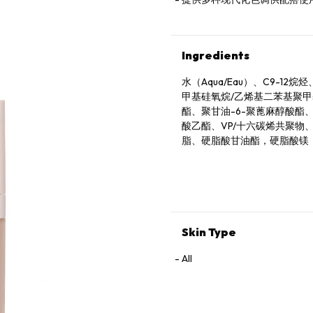
Ingredients
水（Aqua/Eau）、C9-
甲基硅氧烷/乙烯基二苯基聚甲
酯、聚甘油-6-聚蓖麻醇酸酯
酸乙酯、VP/十六碳烯共聚
脂、硬脂酸甘油酯，硬脂酸镁
油-6、氢氧化铝、山茶叶提取
素、乙基己基甘油、鲸蜡醇、
糖、乙二胺二琥珀酸三钠、Spil
辛二醇、三醋酸甘油酯、生育酚
Contenir）二氧化钛（CI 7
Skin Type
All