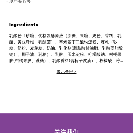
原产地:台湾
Ingredients
乳酸粉〔砂糖、优格发酵原液（蔗糖、果糖、奶粉、香料、乳
酸、黄豆纤维、乳酸菌）、辛烯基丁二酸钠淀粉、炼乳（砂
糖、奶粉、麦芽糖、奶油、乳化剂(脂肪酸甘油脂、乳酸硬脂酸
钠）、椰子油、乳糖）、乳酸、玉米淀粉、柠檬酸钠、柑橘果
胶(柑橘果胶、蔗糖）、乳酸香料(含桥子皮油）、柠檬酸、柠
檬香料粉（辛烯基丁二酸钠淀粉、麦芽糊精、柠檬香料、B-环
显示全部
>
状糊精、脂肪酸甘油脂、维生素E（抗氧化剂）〕、凤梨酵素
（凤梨酵素、麦芽糊精）、芽孢乳酸菌（芽孢乳酸菌、麦芽糊
精）、双叉乳酸杆菌、半乳寡糖、阿拉伯糖、玉米来源可溶性
纤维、乳酸片球菌（麦芽糊精、乳酸片球醋、葡萄糖）、酵母
菌发酵物（啤酒酵母发酵产物）、乳酸香料、二氧化硅、茯
苓、花旗蔘粉
关注我们