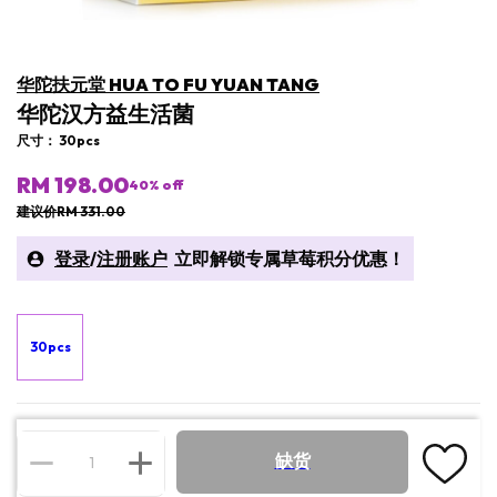
华陀扶元堂 HUA TO FU YUAN TANG
华陀汉方益生活菌
尺寸： 30pcs
RM 198.00
40
% off
建议价RM 331.00
登录
/
注册账户
立即解锁​专属草莓积分优惠！
30pcs
缺货