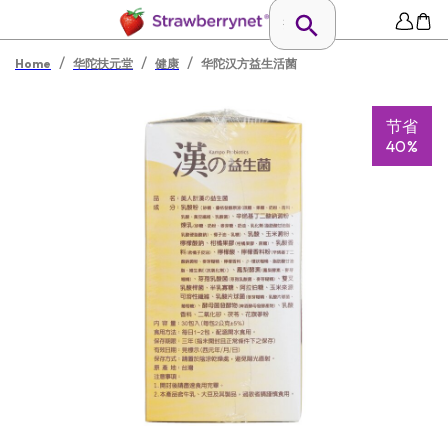
/
/
/
Home
华陀扶元堂
健康
华陀汉方益生活菌
节省
40%