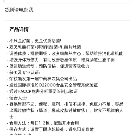
货到请电邮我
产品详情
不只是好菌，更是优质活菌!
双叉乳酸杆菌+芽孢乳酸菌+乳酸片球菌
调整体质．排便顺畅．改变细菌丛生态．帮助维持消化道机能
增强身体抵禦力，有助改善敏感体质，维持肠道生态平衡
促进肠道蠕动，预防便秘，促进营养吸收力
获奖及专业认证:
荣获颁发第一届中药神农奖公司出品
通过国际标准1SO22000食品安全管理系统验证
通过HACCP危害分析重要管制点验证
适合人士:
容易胃部不适、便秘、腹泻、排便不规律、免疫力不足，容易
出现过敏症状（肠道、鼻或皮肤过敏症状）、饮食不规律的人
士
食用方法：每日1~2包，配温开水食用
保存方式：请置于阴凉乾燥处，避免阳光直射