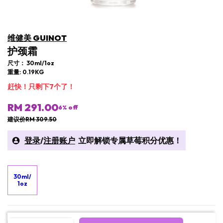
维健美 GUINOT
护颈霜
尺寸： 30ml/1oz
重量: 0.19KG
赶快！只剩下7个了！
RM 291.00
6
% off
建议价RM 309.50
登录
/
注册账户
立即解锁​专属草莓积分优惠！
30ml/
1oz