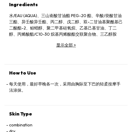
Ingredients
水/EAU (AQUA)、三山嵛酸甘油酯 PEG-20 酯、辛酸/癸酸甘油
三酯、异壬酸异壬酯、丙二醇、戊二醇、双-二甘油基聚酰基己
二酸酯-2、鲸蜡醇、聚二甲基硅氧烷、乙基己基甘油、丁二
醇、丙烯酸酯/C10-30 烷基丙烯酸酯交联聚合物、三乙醇胺
显示全部
>
How to Use
每天使用，最好早晚各一次，采用由胸际至下巴的轻柔按摩手
法涂抹。
Skin Type
combination
dry