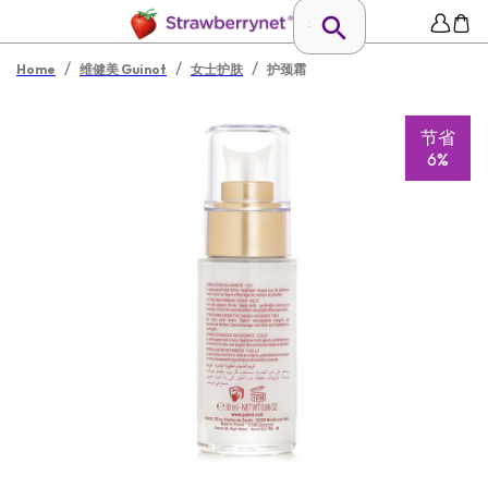
/
/
/
Home
维健美 Guinot
女士护肤
护颈霜
节省
6%