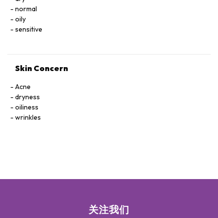
normal
oily
sensitive
Skin Concern
Acne
dryness
oiliness
wrinkles
关注我们