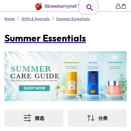
/
/
Home
Gifts & Specials
Summer Essentials
Summer Essentials
筛选
分类