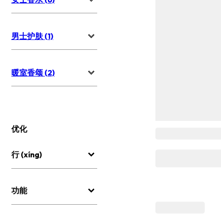
男士护肤 (1)
暖室香颂 (2)
优化
行 (xíng)
功能